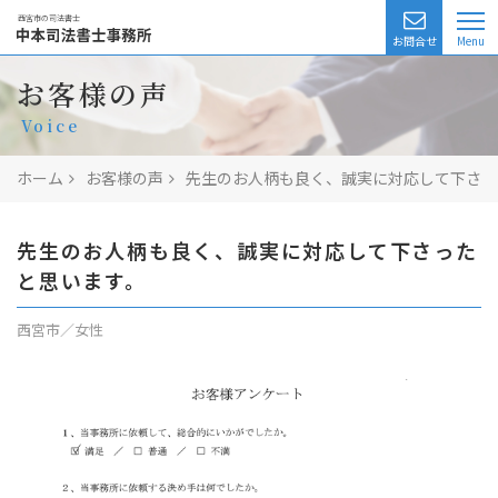
西宮市の司法書士
お問合せ
業務一覧
お客様の声
Voice
相続相談
ホーム
お客様の声
先生のお人柄も良く、誠実に対応して下さっ
無料相談
費用
先生のお人柄も良く、誠実に対応して下さった
と思います。
司法書士の紹介
西宮市／女性
アクセス
よくある質問
お客様の声