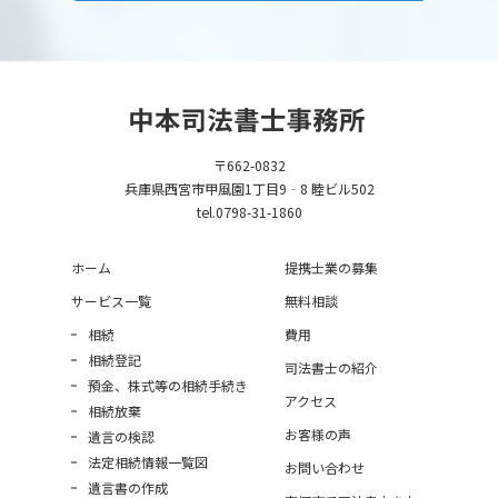
〒662-0832
兵庫県西宮市甲風園1丁目9‐8 睦ビル502
tel.0798-31-1860
ホーム
提携士業の募集
サービス一覧
無料相談
相続
費用
相続登記
司法書士の紹介
預金、株式等の相続手続き
アクセス
相続放棄
お客様の声
遺言の検認
法定相続情報一覧図
お問い合わせ
遺言書の作成