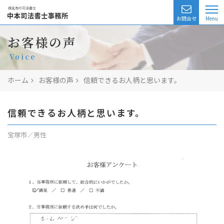
西宮市の司法書士
お問合せ
業務一覧
お客様の声
Voice
相続相談
ホーム
お客様の声
信頼できるお人柄と思います。
無料相談
費用
信頼できるお人柄と思います。
司法書士の紹介
宝塚市／男性
アクセス
よくある質問
お客様の声