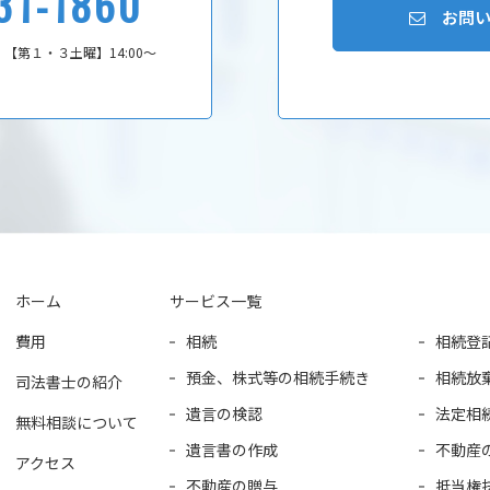
-31-1860
お問
0
【第１・３土曜】14:00～
0
ホーム
サービス一覧
費用
相続
相続登
預金、株式等の相続手続き
相続放
司法書士の紹介
遺言の検認
法定相
無料相談について
遺言書の作成
不動産
アクセス
不動産の贈与
抵当権