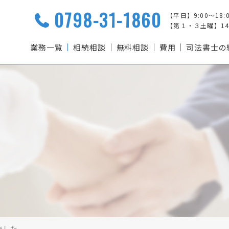
0798-31-1860
【平日】9:00～18:
【第１・３土曜】14:0
業務一覧
相続相談
無料相談
費用
司法書士の
ました。