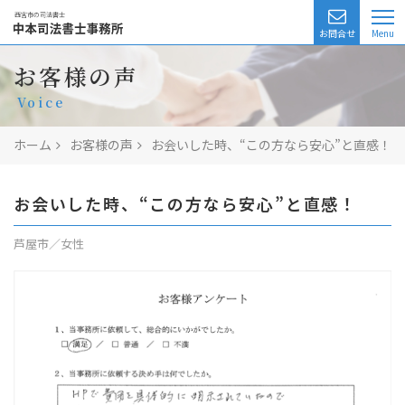
西宮市の司法書士
お問合せ
業務一覧
お客様の声
Voice
相続相談
ホーム
お客様の声
お会いした時、“この方なら安心”と直感！
無料相談
費用
お会いした時、“この方なら安心”と直感！
司法書士の紹介
芦屋市／女性
アクセス
よくある質問
お客様の声