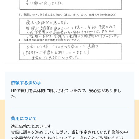
〒662-0832
兵庫県西宮市甲風園1丁目9-8 睦ビル502
まずはお気軽にご相談下さい。
tel.0798-31-1860
営業時間
【平日】9:00～18:00
【第１・３土曜】14:00～17:00
依頼する決め手
HPで費用を具体的に明示されていたので、安心感がありまし
お問い合わせ・ご予約はこちら
た。
費用について
適正価格だと思います。
実際に調査を進めていくに従い、当初予定されていた作業等の中
で必要がなくなったものについては、きちんとご説明いただき、