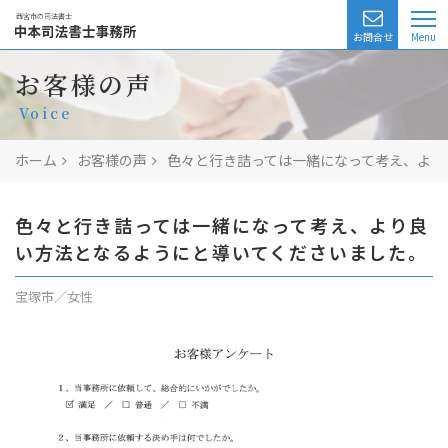
西宮市の司法書士
お問合せ
業務一覧
お客様の声
Voice
相続相談
ホーム
お客様の声
色々と行き詰っては一緒になって考え、より
無料相談
費用
色々と行き詰っては一緒になって考え、より良
い方法となるようにと導いてくださいました。
司法書士の紹介
宝塚市／女性
アクセス
よくある質問
お客様の声