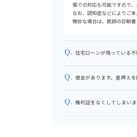
張での対応も可能ですので、
なお、認知症などによりご本
微妙な場合は、医師の診断書
住宅ローンが残っている不
銀行の承諾が必要なことが多
完済後に贈与するか、事前に
借金があります。差押えを
犯罪（強制執行妨害目的財産
贈与が取り消される可能性も
権利証をなくしてしまいま
可能です。事前通知という方