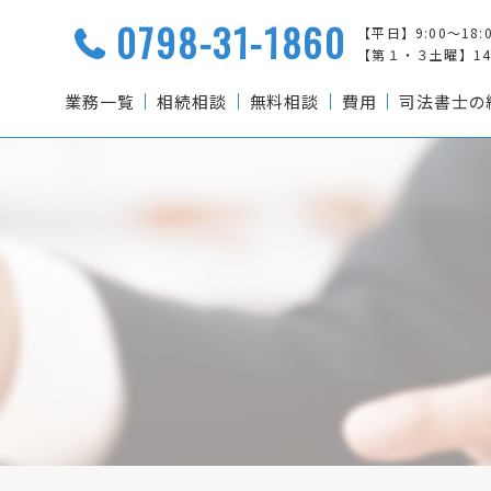
0798-31-1860
【平日】9:00～18:
【第１・３土曜】14:0
業務一覧
相続相談
無料相談
費用
司法書士の