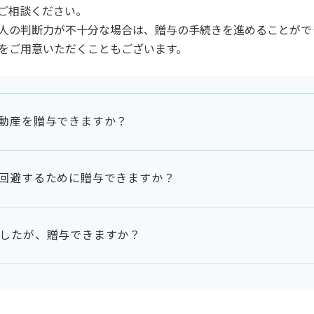
ご相談ください。
人の判断力が不十分な場合は、贈与の手続きを進めることがで
をご用意いただくこともございます。
動産を贈与できますか？
いです。抵当権設定時の契約書をご確認ください。
承諾を得ることになります。
回避するために贈与できますか？
損壊等罪）のおそれがある場合は、受任できません。
あります。（詐害行為取消）
したが、贈与できますか？
法を利用します。