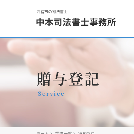
西宮市の司法書士
贈与登記
Service
ホーム
業務一覧
贈与登記