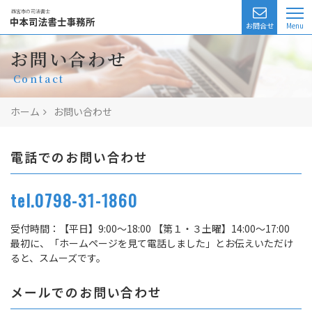
西宮市の司法書士
お問合せ
業務一覧
お問い合わせ
Contact
相続相談
ホーム
お問い合わせ
無料相談
費用
電話でのお問い合わせ
司法書士の紹介
tel.0798-31-1860
アクセス
受付時間：
【平日】9:00～18:00 【第１・３土曜】14:00～17:00
最初に、「ホームページを見て電話しました」とお伝えいただけ
よくある質問
ると、スムーズです。
お客様の声
メールでのお問い合わせ